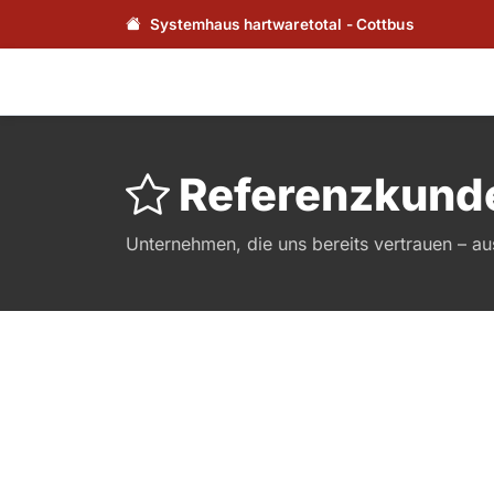
Systemhaus hartwaretotal - Cottbus
Referenzkund
Unternehmen, die uns bereits vertrauen – au